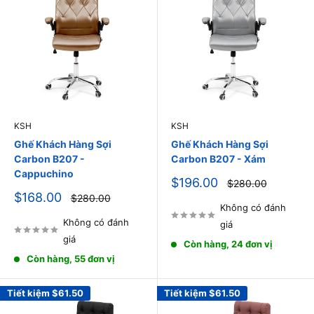
KSH
KSH
Ghế Khách Hàng Sợi
Ghế Khách Hàng Sợi
Carbon B207 -
Carbon B207 - Xám
Cappuchino
Giá
$196.00
Giá
$280.00
thông
bán
Giá
$168.00
Giá
$280.00
thường
thông
bán
Không có đánh
thường
Không có đánh
giá
giá
Còn hàng, 24 đơn vị
Còn hàng, 55 đơn vị
Tiết kiệm
$61.50
Tiết kiệm
$61.50