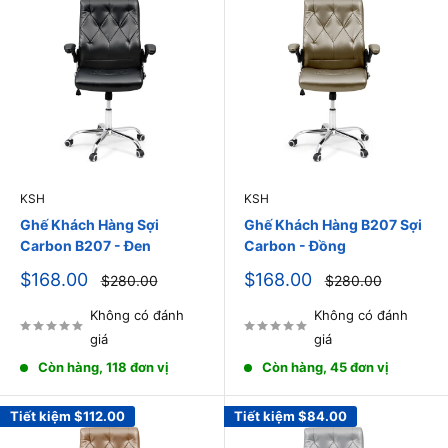
KSH
KSH
Ghế Khách Hàng Sợi
Ghế Khách Hàng B207 Sợi
Carbon B207 - Đen
Carbon - Đồng
Giá
Giá
$168.00
$168.00
Giá
Giá
$280.00
$280.00
thông
thông
bán
bán
thường
thường
Không có đánh
Không có đánh
giá
giá
Còn hàng, 118 đơn vị
Còn hàng, 45 đơn vị
Tiết kiệm
$112.00
Tiết kiệm
$84.00