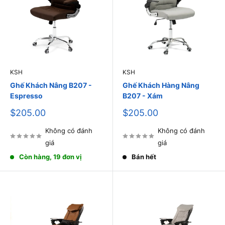
KSH
KSH
Ghế Khách Nâng B207 -
Ghế Khách Hàng Nâng
Espresso
B207 - Xám
Giá
Giá
$205.00
$205.00
bán
bán
Không có đánh
Không có đánh
giá
giá
Còn hàng, 19 đơn vị
Bán hết