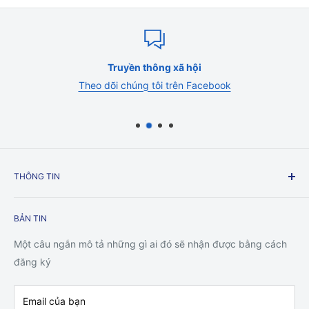
Truyền thông xã hội
Theo dõi chúng tôi trên Facebook
THÔNG TIN
Liên hệ chúng tôi
BẢN TIN
chính sách vận chuyển
chính sách hoàn trả
Một câu ngắn mô tả những gì ai đó sẽ nhận được bằng cách
Chính sách bảo mật
đăng ký
Điều khoản dịch vụ
Email của bạn
Sự bảo đảm