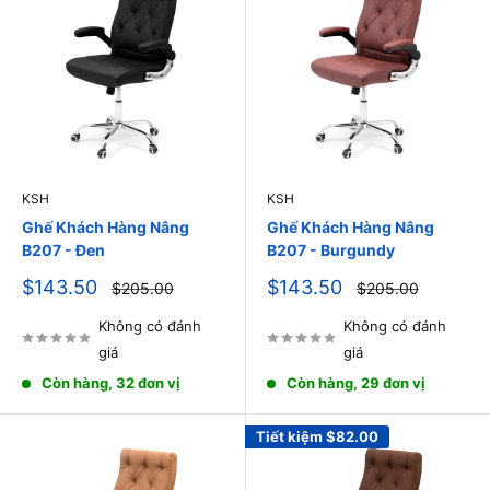
KSH
KSH
Ghế Khách Hàng Nâng
Ghế Khách Hàng Nâng
B207 - Đen
B207 - Burgundy
Giá
Giá
$143.50
$143.50
Giá
Giá
$205.00
$205.00
thông
thông
bán
bán
thường
thường
Không có đánh
Không có đánh
giá
giá
Còn hàng, 32 đơn vị
Còn hàng, 29 đơn vị
Tiết kiệm
$82.00