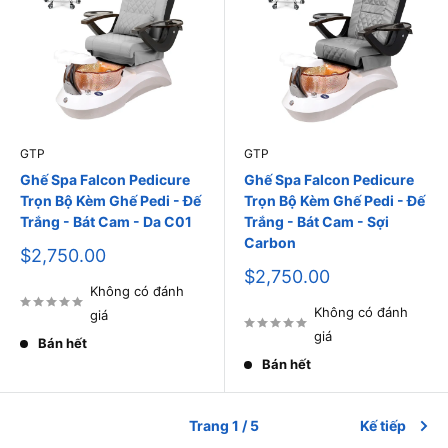
GTP
GTP
Ghế Spa Falcon Pedicure
Ghế Spa Falcon Pedicure
Trọn Bộ Kèm Ghế Pedi - Đế
Trọn Bộ Kèm Ghế Pedi - Đế
Trắng - Bát Cam - Da C01
Trắng - Bát Cam - Sợi
Carbon
Giá
$2,750.00
bán
Giá
$2,750.00
Không có đánh
bán
Không có đánh
giá
giá
Bán hết
Bán hết
Trang 1 / 5
Kế tiếp