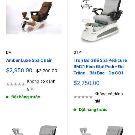
DA
GTP
Amber Luxe Spa Chair
Trọn Bộ Ghế Spa Pedicure
BM21 Kèm Ghế Pedi - Đế
Giá
$2,950.00
Giá
$3,200.00
Trắng - Bát Bạc - Da C01
thông
bán
thường
Không có đánh
Giá
$2,750.00
bán
giá
Không có đánh
Đặt hàng trước
giá
Đặt hàng trước