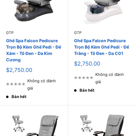
GTP
GTP
Ghế Spa Falcon Pedicure
Ghế Spa Falcon Pedicure
Trọn Bộ Kèm Ghế Pedi - Đế
Trọn Bộ Kèm Ghế Pedi - Đế
Xám - Tô Đen - Da Kim
Trắng - Tô Đen - Da C01
Cương
Giá
$2,750.00
bán
Giá
$2,750.00
bán
Không có đánh
Không có đánh
giá
giá
Bán hết
Bán hết