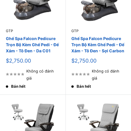
GTP
GTP
Ghế Spa Falcon Pedicure
Ghế Spa Falcon Pedicure
Trọn Bộ Kèm Ghế Pedi - Đế
Trọn Bộ Kèm Ghế Pedi - Đế
Xám - Tô Đen - Da C01
Xám - Tô Đen - Sợi Carbon
Giá
Giá
$2,750.00
$2,750.00
bán
bán
Không có đánh
Không có đánh
giá
giá
Bán hết
Bán hết