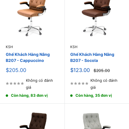
KSH
KSH
Ghế Khách Hàng Nâng
Ghế Khách Hàng Nâng
B207 - Cappuccino
B207 - Socola
Giá
Giá
$205.00
$123.00
Giá
$205.00
thông
bán
bán
thường
Không có đánh
Không có đánh
giá
giá
Còn hàng, 83 đơn vị
Còn hàng, 35 đơn vị