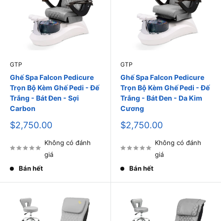
GTP
GTP
Ghế Spa Falcon Pedicure
Ghế Spa Falcon Pedicure
Trọn Bộ Kèm Ghế Pedi - Đế
Trọn Bộ Kèm Ghế Pedi - Đế
Trắng - Bát Đen - Sợi
Trắng - Bát Đen - Da Kim
Carbon
Cương
Giá
Giá
$2,750.00
$2,750.00
bán
bán
Không có đánh
Không có đánh
giá
giá
Bán hết
Bán hết